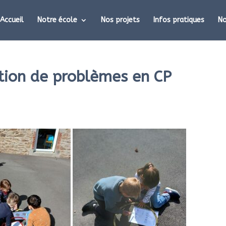
Accueil
Notre école
Nos projets
Infos pratiques
No
ution de problèmes en CP