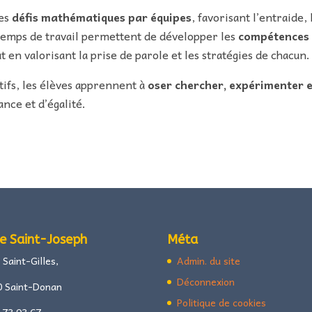
des
défis mathématiques par équipes
, favorisant l’entraide, 
temps de travail permettent de développer les
compétences
ut en valorisant la prise de parole et les stratégies de chacun.
atifs, les élèves apprennent à
oser chercher, expérimenter 
ance et d’égalité.
e Saint-Joseph
Méta
 Saint-Gilles,
Admin. du site
Déconnexion
0 Saint-Donan
Politique de cookies
 73 93 67