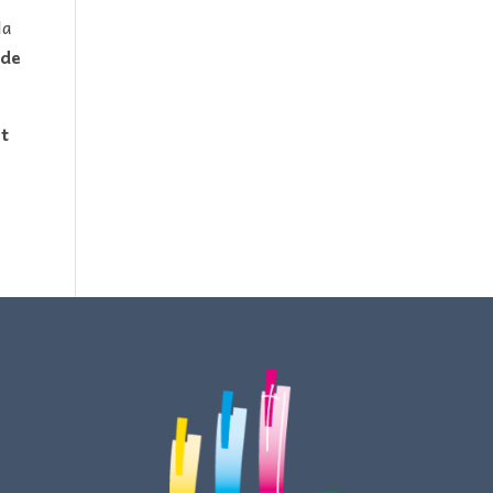
la
 de
et